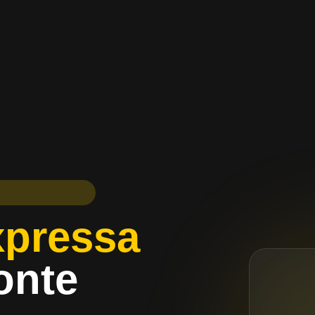
xpressa
onte
Close