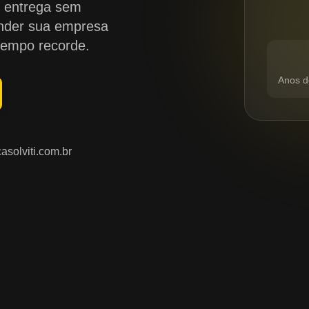
Caso você precise de um serviço
e entrega sem
urgente para hoje
clique aqui
ender sua empresa
tempo recorde.
Anos d
asolviti.com.br